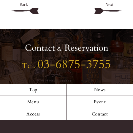
Back
Next
Contact
Reservation
&
03-6875-3755
Tel.
Top
News
Menu
Event
Access
Contact