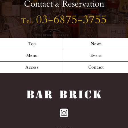
Contact
Reservation
&
03-6875-3755
Tel.
Top
News
Menu
Event
Access
Contact