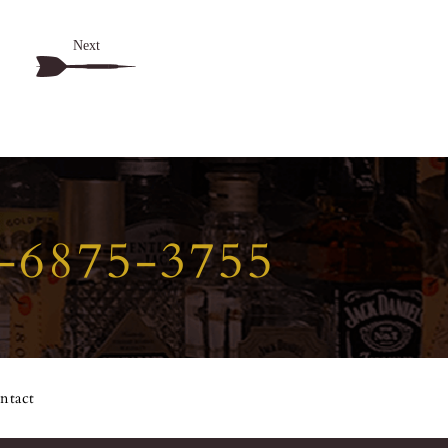
Next
-6875-3755
ntact