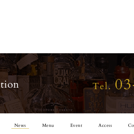
03
tion
Tel.
News
Menu
Event
Access
Co