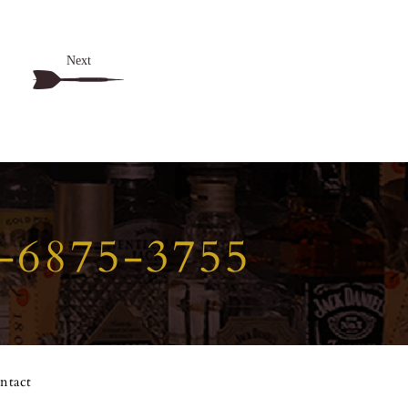
Next
-6875-3755
ntact