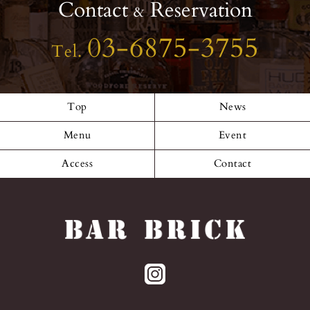
Contact
Reservation
&
03-6875-3755
Tel.
Top
News
Menu
Event
Access
Contact