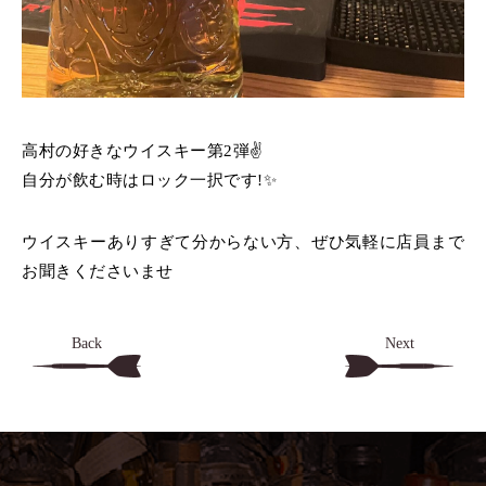
高村の好きなウイスキー第2弾✌️
自分が飲む時はロック一択です!✨️
ウイスキーありすぎて分からない方、
ぜひ気軽に店員まで
お聞きくださいませ
Back
Next