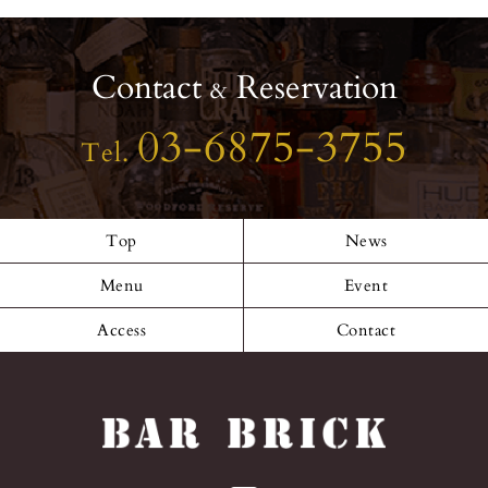
Contact
Reservation
&
03-6875-3755
Tel.
Top
News
Menu
Event
Access
Contact