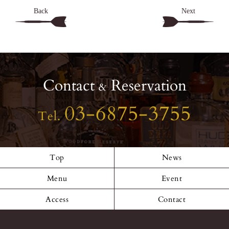
Back
Next
Contact
Reservation
&
03-6875-3755
Tel.
Top
News
Menu
Event
Access
Contact