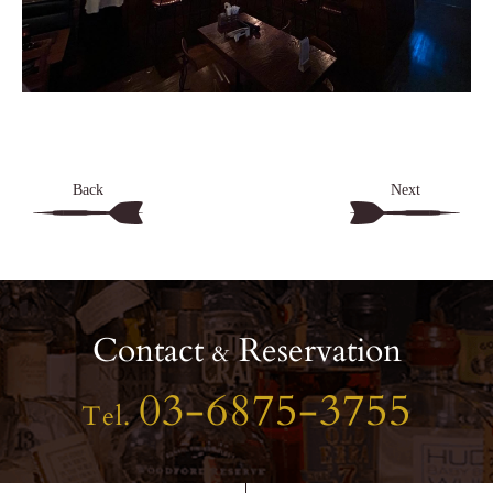
Back
Next
Contact
Reservation
&
03-6875-3755
Tel.