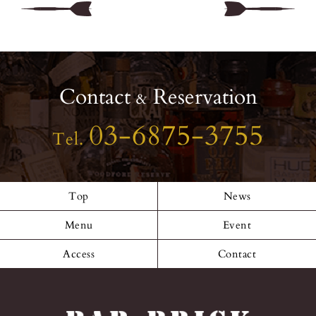
Contact
Reservation
&
03-6875-3755
Tel.
Top
News
Menu
Event
Access
Contact