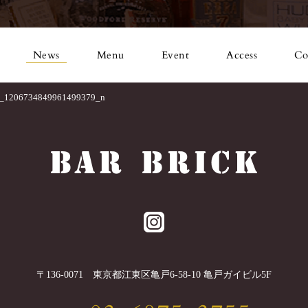
News
Menu
Event
Access
Co
_1206734849961499379_n
〒
136-0071
東京都
江東区
亀戸6-58-10 亀戸ガイビル5F