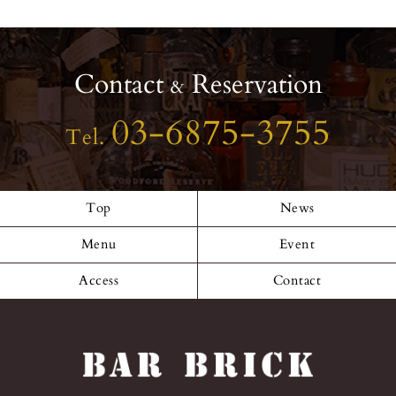
Contact
Reservation
&
03-6875-3755
Tel.
Top
News
Menu
Event
Access
Contact