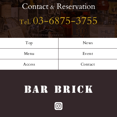
Contact
Reservation
&
03-6875-3755
Tel.
Top
News
Menu
Event
Access
Contact