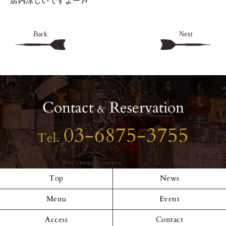
店内涼しいですよー🎶
Back
Next
Contact
Reservation
&
03-6875-3755
Tel.
Top
News
Menu
Event
Access
Contact