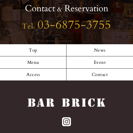
Contact
Reservation
&
03-6875-3755
Tel.
Top
News
Menu
Event
Access
Contact