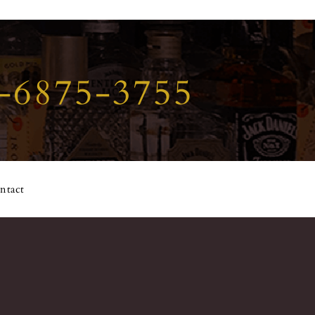
-6875-3755
ntact