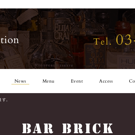
03
tion
Tel.
News
Menu
Event
Access
Co
ます。