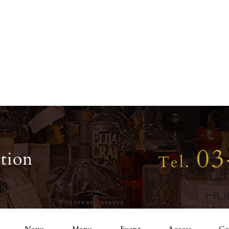
03
tion
Tel.
News
Menu
Event
Access
Co