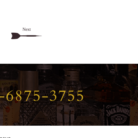
Next
-6875-3755
ntact