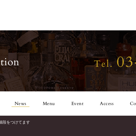
03
tion
Tel.
News
Menu
Event
Access
Co
値段をつけてます