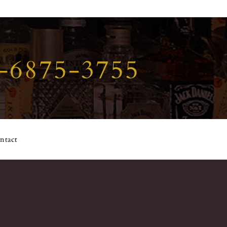
-6875-3755
ntact