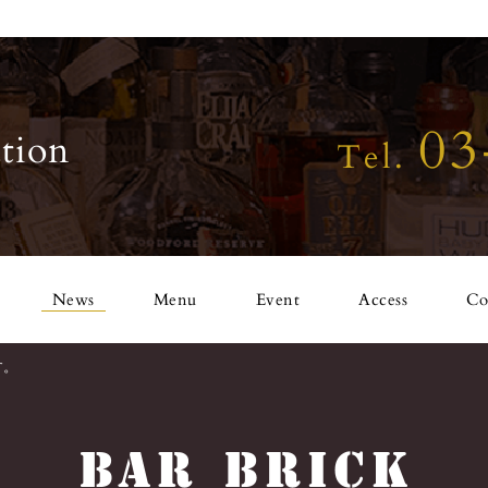
03
tion
Tel.
News
Menu
Event
Access
Co
す。