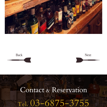
Back
Next
Contact
Reservation
&
03-6875-3755
Tel.