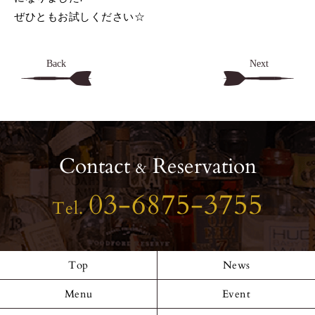
ぜひともお試しください☆
Back
Next
Contact
Reservation
&
03-6875-3755
Tel.
Top
News
Menu
Event