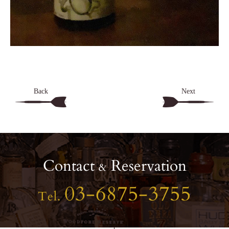
Back
Next
Contact
Reservation
&
03-6875-3755
Tel.