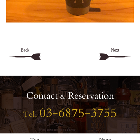
Back
Next
Contact
Reservation
&
03-6875-3755
Tel.
Top
News