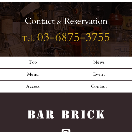
Contact
Reservation
&
03-6875-3755
Tel.
Top
News
Menu
Event
Access
Contact