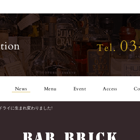
03
tion
Tel.
News
Menu
Event
Access
Co
ドライに生まれ変わりました!