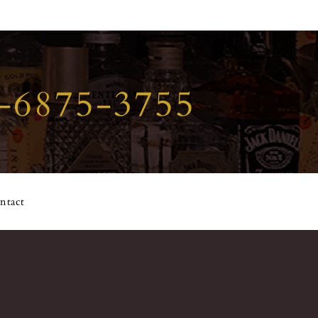
-6875-3755
ntact