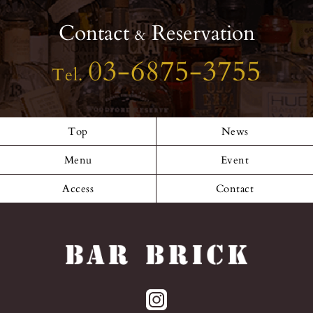
Contact
Reservation
&
03-6875-3755
Tel.
Top
News
Menu
Event
Access
Contact