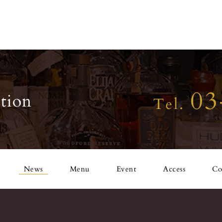
03
tion
Tel.
News
Menu
Event
Access
Co