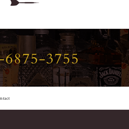
-6875-3755
ntact