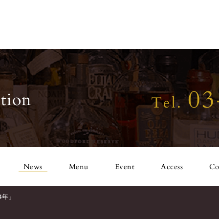
03
tion
Tel.
News
Menu
Event
Access
Co
14年」