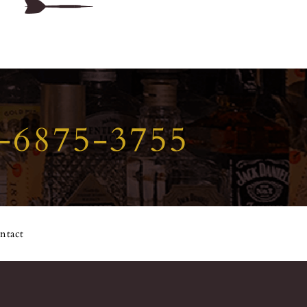
-6875-3755
ntact