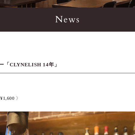
News
「CLYNELISH 14年」
¥1,600 〉