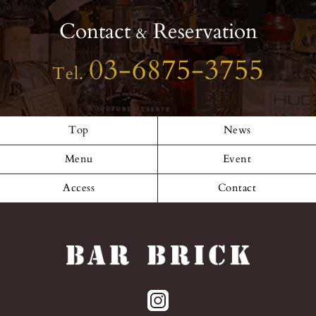
Contact
Reservation
&
03-6875-3755
Tel.
Top
News
Menu
Event
Access
Contact