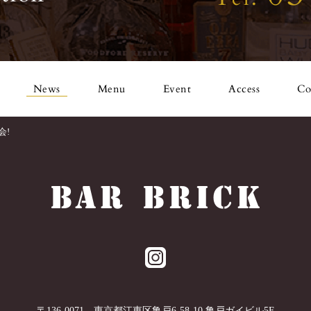
News
Menu
Event
Access
Co
会!
〒
136-0071
東京都
江東区
亀戸6-58-10 亀戸ガイビル5F