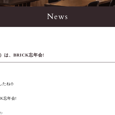
News
）は、BRICK忘年会!
たね⛄️
CK忘年会!
✨️