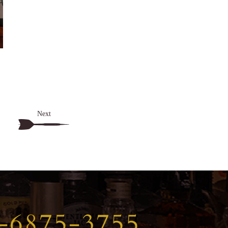
Next
-6875-3755